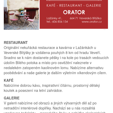
RESTAURANT
Originální nekuřácká restaurace a kavárna v Lažánkách u
Veverské Bítýšky je vzdálena pouhých 8 km od hradu Veveří.
Snadno se k nám dostanete pěšky i na kole po trasách vedoucích
údolím Bílého potoka a místo pro osvěžění naleznete v
nedalekém zatopeném kaolinovém lomu. Nabízíme alternativu
poobědvání a naše galerie je dalším výletním víkendovým cílem.
KAFÉ
Nabízíme dobrou kávu, inspirativní čítárnu, prostorný dětský
koutek a posezení na letní zahrádce.
GALERIE
V galerii nabízíme od obrazů a jiných výtvarných děl až po
netradiční interiérové doplňky. Nachází se u nás rozsáhlá
vzorkovna tadelaktu – marockého štuku a nabídka ekologických