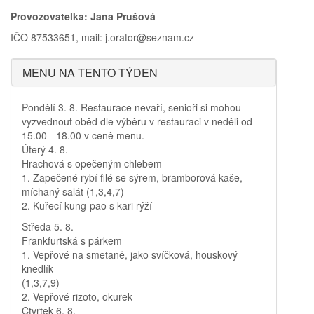
Provozovatelka: Jana Prušová
IČO 87533651, mail: j.orator@seznam.cz
MENU NA TENTO TÝDEN
Pondělí 3. 8. Restaurace nevaří, senioři si mohou
vyzvednout oběd dle výběru v restauraci v neděli od
15.00 - 18.00 v ceně menu.
Úterý 4. 8.
Hrachová s opečeným chlebem
1. Zapečené rybí filé se sýrem, bramborová kaše,
míchaný salát (1,3,4,7)
2. Kuřecí kung-pao s kari rýží
Středa 5. 8.
Frankfurtská s párkem
1. Vepřové na smetaně, jako svíčková, houskový
knedlík
(1,3,7,9)
2. Vepřové rizoto, okurek
Čtvrtek 6. 8.