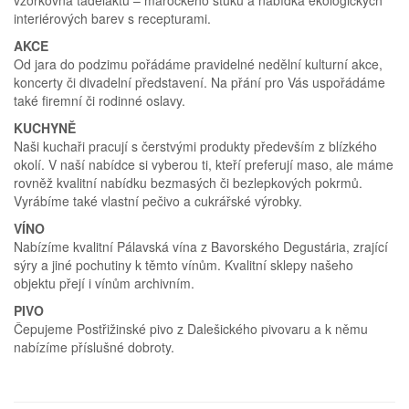
interiérových barev s recepturami.
AKCE
Od jara do podzimu pořádáme pravidelné nedělní kulturní akce,
koncerty či divadelní představení. Na přání pro Vás uspořádáme
také firemní či rodinné oslavy.
KUCHYNĚ
Naši kuchaři pracují s čerstvými produkty především z blízkého
okolí. V naší nabídce si vyberou ti, kteří preferují maso, ale máme
rovněž kvalitní nabídku bezmasých či bezlepkových pokrmů.
Vyrábíme také vlastní pečivo a cukrářské výrobky.
VÍNO
Nabízíme kvalitní Pálavská vína z Bavorského Degustária, zrající
sýry a jiné pochutiny k těmto vínům. Kvalitní sklepy našeho
objektu přejí i vínům archivním.
PIVO
Čepujeme Postřižinské pivo z Dalešického pivovaru a k němu
nabízíme příslušné dobroty.